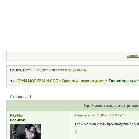
Форум
Участники
Правила
Активн
Привет, Гость!
Войдите
или
зарегистрируйтесь
.
»
ФОРУМ МОСКВЫ И СПБ
»
Экология вашего дома
»
Где можно зака
Страница:
1
Где можно заказать произ
PavelG
Поделиться
2023-01-30 09:37:24
Новичок
Где можно заказать производство эллип
0