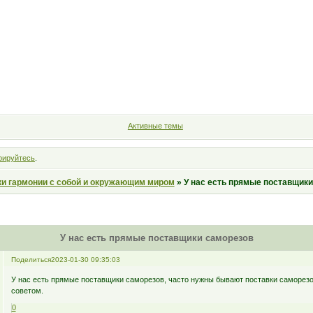
Форум
Участники
Правила
Поиск
Регистрация
Войт
Активные темы
рируйтесь
.
ки гармонии с собой и окружающим миром
»
У нас есть прямые поставщик
У нас есть прямые поставщики саморезов
Поделиться
2023-01-30 09:35:03
У нас есть прямые поставщики саморезов, часто нужны бывают поставки саморезо
советом.
0