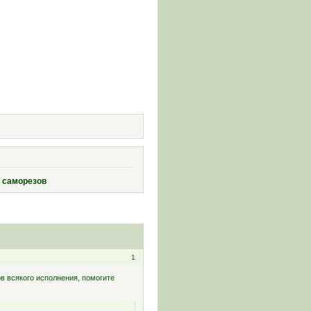
и
и саморезов
1
в всякого исполнения, помогите