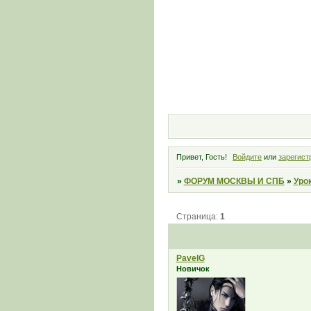
Привет, Гость!
Войдите
или
зарегист
»
ФОРУМ МОСКВЫ И СПБ
»
Уро
Страница:
1
PavelG
Новичок