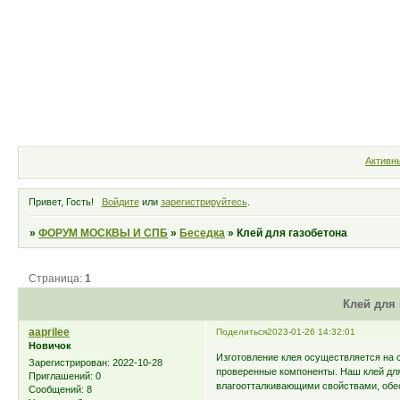
Форум
Участники
Правила
Активн
Привет, Гость!
Войдите
или
зарегистрируйтесь
.
»
ФОРУМ МОСКВЫ И СПБ
»
Беседка
»
Клей для газобетона
Страница:
1
Клей для 
aaprilee
Поделиться
2023-01-26 14:32:01
Новичок
Изготовление клея осуществляется на 
Зарегистрирован
: 2022-10-28
проверенные компоненты. Наш клей для
Приглашений:
0
влагоотталкивающими свойствами, обе
Сообщений:
8