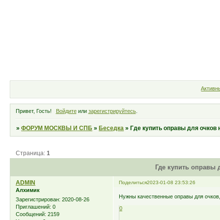
Форум
Участники
Правила
Активн
Привет, Гость!
Войдите
или
зарегистрируйтесь
.
»
ФОРУМ МОСКВЫ И СПБ
»
Беседка
»
Где купить оправы для очков 
Страница:
1
Где купить оправы 
ADMIN
Поделиться
2023-01-08 23:53:26
Алхимик
Нужны качественные оправы для очков, 
Зарегистрирован
: 2020-08-26
Приглашений:
0
0
Сообщений:
2159