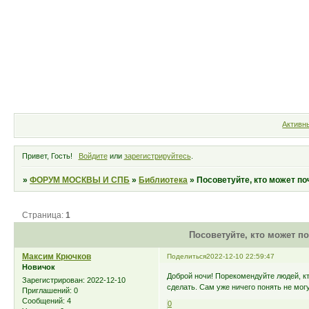
Форум
Участники
Правила
Активн
Привет, Гость!
Войдите
или
зарегистрируйтесь
.
»
ФОРУМ МОСКВЫ И СПБ
»
Библиотека
»
Посоветуйте, кто может п
Страница:
1
Посоветуйте, кто может п
Максим Крючков
Поделиться
2022-12-10 22:59:47
Новичок
Доброй ночи! Порекомендуйте людей, кт
Зарегистрирован
: 2022-12-10
сделать. Сам уже ничего понять не могу
Приглашений:
0
Сообщений:
4
0