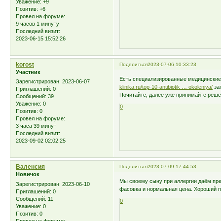
Уважение:
+9
Позитив:
+6
Провел на форуме:
9 часов 1 минуту
Последний визит:
2023-06-15 15:52:26
korost
Поделиться
2023-07-06 10:33:23
Участник
Есть специализированные медицинские 
Зарегистрирован
: 2023-06-07
klinika.ru/top-10-antibiotik … okoleniya/
заг
Приглашений:
0
Почитайте, далее уже принимайте решен
Сообщений:
39
Уважение:
0
0
Позитив:
0
Провел на форуме:
3 часа 39 минут
Последний визит:
2023-09-02 02:02:25
Валенсия
Поделиться
2023-07-09 17:44:53
Новичок
Мы своему сыну при аллергии даём пр
Зарегистрирован
: 2023-06-10
фасовка и нормальная цена. Хороший п
Приглашений:
0
Сообщений:
11
0
Уважение:
0
Позитив:
0
Провел на форуме: