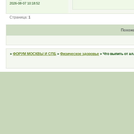
2026-08-07 10:18:52
Страница:
1
Похож
»
ФОРУМ МОСКВЫ И СПБ
»
Физическое здоровье
»
Что выпить от а