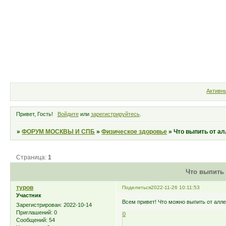
Форум
Участники
Правила
Активн
Привет, Гость!
Войдите
или
зарегистрируйтесь
.
»
ФОРУМ МОСКВЫ И СПБ
»
Физическое здоровье
»
Что выпить от а
Страница:
1
Что выпить 
туров
Поделиться
2022-11-26 10:11:53
Участник
Всем привет! Что можно выпить от алл
Зарегистрирован
: 2022-10-14
Приглашений:
0
0
Сообщений:
54