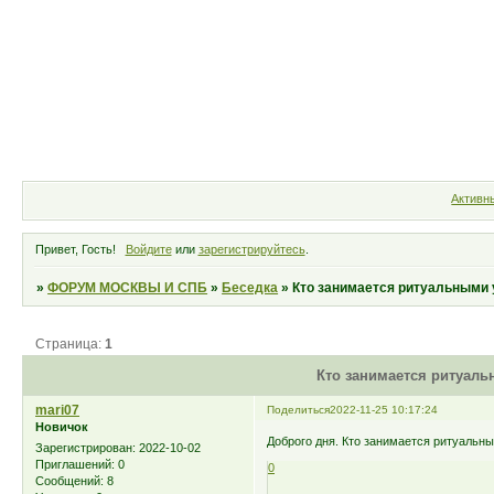
Форум
Участники
Правила
Активн
Привет, Гость!
Войдите
или
зарегистрируйтесь
.
»
ФОРУМ МОСКВЫ И СПБ
»
Беседка
»
Кто занимается ритуальными 
Страница:
1
Кто занимается ритуаль
mari07
Поделиться
2022-11-25 10:17:24
Новичок
Доброго дня. Кто занимается ритуальны
Зарегистрирован
: 2022-10-02
Приглашений:
0
0
Сообщений:
8