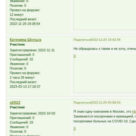
Уважение:
0
Позитив:
0
Провел на форуме:
12 минут
Последний визит:
2022-11-25 19:38:54
Катерина Шульга
Поделиться
2022-11-25 19:42:56
Участник
Не обращалась к таким и не хочу, очень
Зарегистрирован
: 2022-11-11
Приглашений:
0
0
Сообщений:
32
Уважение:
0
Позитив:
0
Провел на форуме:
2 часа 26 минут
Последний визит:
2023-03-13 17:18:37
o2022
Поделиться
2022-11-26 00:38:53
Участник
Я знаю одну компанию в Москве, это
ht
Зарегистрирован
: 2022-10-02
Занимаются похоронами и кремацией, п
Приглашений:
0
похоронами больных на COVID-19. Сдел
Сообщений:
33
Уважение:
0
0
Позитив:
0
Провел на форуме: