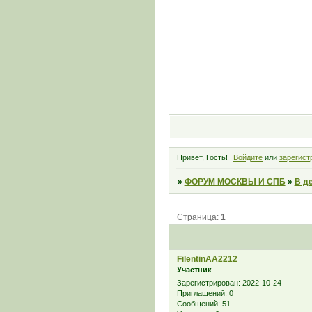
Привет, Гость!
Войдите
или
зарегист
»
ФОРУМ МОСКВЫ И СПБ
»
В д
Страница:
1
FilentinАА2212
Участник
Зарегистрирован
: 2022-10-24
Приглашений:
0
Сообщений:
51