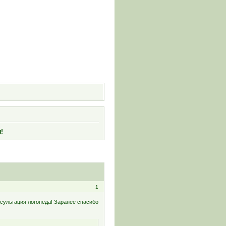
и
!
1
нсультация логопеда! Заранее спасибо