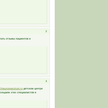
2
тать отзывы пациентов и
3
://neurospectrum.ru
детском центре
осещаем этих специалистов и