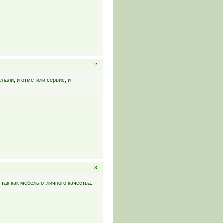
2
елали, и отметили сервис, и
3
так как мебель отличного качества.