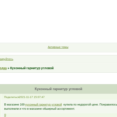
Форум
Участники
Правила
Поиск
Регистрация
Войт
Активные темы
рируйтесь
.
едка
»
Кухонный гарнитур угловой
Кухонный гарнитур угловой
Поделиться
2021-11-17 15:07:47
В магазине 169
кухонный гарнитур угловой
купила по недорогой цене. Понравилось
выполнили и что в магазине обширный ассортимент.
0