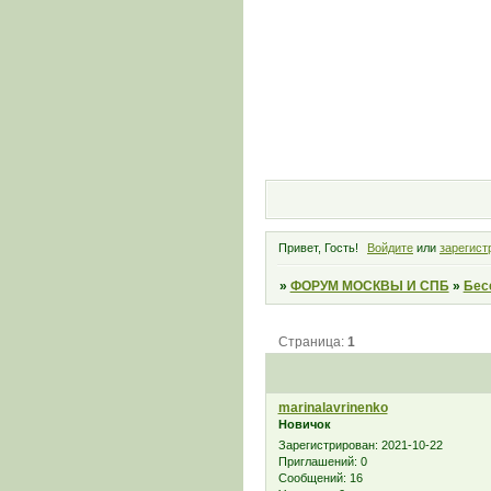
Привет, Гость!
Войдите
или
зарегист
»
ФОРУМ МОСКВЫ И СПБ
»
Бес
Страница:
1
marinalavrinenko
Новичок
Зарегистрирован
: 2021-10-22
Приглашений:
0
Сообщений:
16