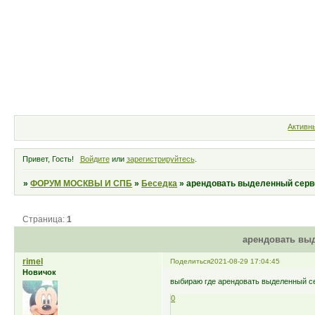
Форум
Участники
Правила
Активн
Привет, Гость!
Войдите
или
зарегистрируйтесь
.
»
ФОРУМ МОСКВЫ И СПБ
»
Беседка
»
арендовать выделенный серв
Страница:
1
арендовать вы
rimel
Поделиться
2021-08-29 17:04:45
Новичок
выбираю где арендовать выделенный се
0