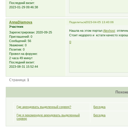
Последний визит:
2023-01-29 09:46:38
AnnaDiamova
Поделиться
2023-04-05 13:40:06
Участник
Нашла на этом портал
Alexhost
отличны
Зарегистрирован
: 2020-09-25
Стоит недорого и кстати качесто хорош
Приглашений:
0
Сообщений:
56
0
Уважение:
0
Позитив:
0
Провел на форуме:
2 часа 49 минут
Последний визит:
2023-08-31 15:52:44
Страница:
1
Похож
Где арендовать выделенный сервер?
Беседка
Где я рекомендую арендовать выделенный
Беседка
сервер