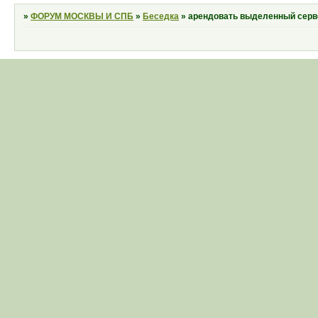
»
ФОРУМ МОСКВЫ И СПБ
»
Беседка
»
арендовать выделенный серв