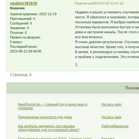
vladimir383838
Поделиться
2023-07-02 12:57:12
Новичок
Недавно я решил установить спутников
Зарегистрирован
: 2022-12-19
месте. Я обратился в компанию, котора
Приглашений:
0
несколько вариантов. Я выбрал наибол
Сообщений:
6
Установка была выполнена быстро и п
Уважение:
0
дома и настроили каналы. После этого 
Позитив:
0
все мои вопросы.
Провел на форуме:
5 минут
Я очень доволен результатом. Спутнико
Последний визит:
высоком качестве. Кроме того, я получ
2023-08-12 09:49:06
В целом, я рекомендую установку спут
и проблем с подключением. Это отличн
0
Страница:
1
Похож
КиноРепортер — главный гид в мире кино и
На весь мир
сериалов
Подключение интернета для дома
На весь мир
Как выбрать надежного поставщика
Работа/Вакансия
оборудования для спутниковой связи?
Популярные сериалы из 2010х, которые стоит
Беседка