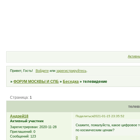
Форум
Участники
Правила
Активн
Привет, Гость!
Войдите
или
зарегистрируйтесь
.
»
ФОРУМ МОСКВЫ И СПБ
»
Беседка
»
телевидение
Страница:
1
телев
Андрей18
Поделиться
2021-01-15 23:35:52
Активный участник
Скажите, пожалуйста, какое цифровое т
Зарегистрирован
: 2020-11-28
по космическим ценам?
Приглашений:
0
Сообщений:
123
0