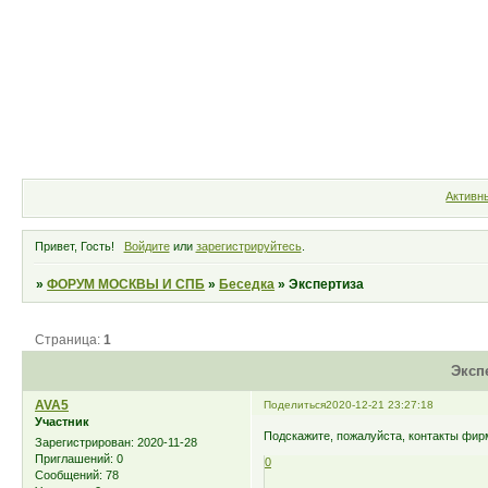
Форум
Участники
Правила
Активн
Привет, Гость!
Войдите
или
зарегистрируйтесь
.
»
ФОРУМ МОСКВЫ И СПБ
»
Беседка
»
Экспертиза
Страница:
1
Эксп
AVA5
Поделиться
2020-12-21 23:27:18
Участник
Подскажите, пожалуйста, контакты фир
Зарегистрирован
: 2020-11-28
Приглашений:
0
0
Сообщений:
78