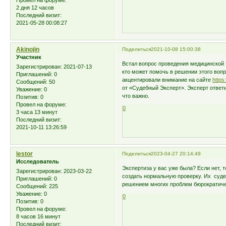
2 дня 12 часов
Последний визит:
2021-05-28 00:08:27
Akinojin
Поделиться
2021-10-08 15:00:38
Участник
Встал вопрос проведения медицинской 
Зарегистрирован
: 2021-07-13
кто может помочь в решении этого воп
Приглашений:
0
акцентировали внимание на сайте
https
Сообщений:
50
от «Судебный Эксперт». Эксперт ответи
Уважение:
0
что важно.
Позитив:
0
Провел на форуме:
0
3 часа 13 минут
Последний визит:
2021-10-11 13:26:59
lestor
Поделиться
2023-04-27 20:14:49
Исследователь
Экспертиза у вас уже была? Если нет, 
Зарегистрирован
: 2023-03-22
создать нормальную проверку. Их суде
Приглашений:
0
решением многих проблем бюрократичес
Сообщений:
225
Уважение:
0
0
Позитив:
0
Провел на форуме:
8 часов 16 минут
Последний визит: