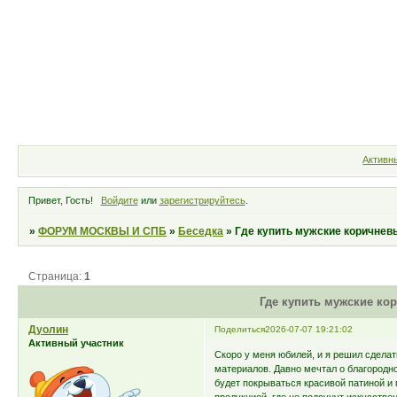
Форум
Участники
Правила
Активн
Привет, Гость!
Войдите
или
зарегистрируйтесь
.
»
ФОРУМ МОСКВЫ И СПБ
»
Беседка
»
Где купить мужские коричнев
Страница:
1
Где купить мужские ко
Дуолин
Поделиться
2026-07-07 19:21:02
Активный участник
Скоро у меня юбилей, и я решил сдела
материалов. Давно мечтал о благородн
будет покрываться красивой патиной и