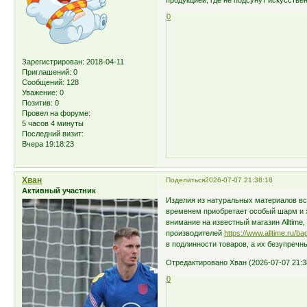
продукцией, где не подсунут искусстве
0
Зарегистрирован
: 2018-04-11
Приглашений:
0
Сообщений:
128
Уважение:
0
Позитив:
0
Провел на форуме:
5 часов 4 минуты
Последний визит:
Вчера 19:18:23
Хван
Поделиться
2026-07-07 21:38:18
Активный участник
Изделия из натуральных материалов вс
временем приобретает особый шарм и х
внимание на известный магазин Alltim
производителей
https://www.alltime.ru/bag
в подлинности товаров, а их безупреч
Отредактировано Хван (2026-07-07 21:3
0