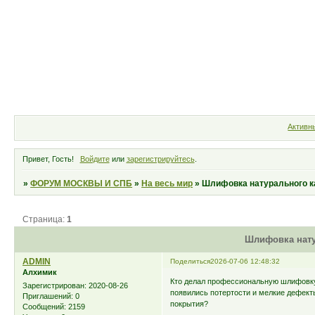
Форум
Участники
Правила
Активн
Привет, Гость!
Войдите
или
зарегистрируйтесь
.
»
ФОРУМ МОСКВЫ И СПБ
»
На весь мир
»
Шлифовка натурального 
Страница:
1
Шлифовка нату
ADMIN
Поделиться
2026-07-06 12:48:32
Алхимик
Кто делал профессиональную шлифовку
Зарегистрирован
: 2020-08-26
появились потертости и мелкие дефект
Приглашений:
0
покрытия?
Сообщений:
2159