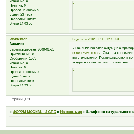
Уважение:
0
0
Позитив:
0
Провел на форуме:
5 дней 23 часа
Последний визит:
Вчера 14:03:50
Waldemar
Поделиться
2026-07-06 12:56:53
Алхимик
У нас была похожая ситуация с мрамор
Зарегистрирован
: 2009-01-25
gr.ru/otzyvy-o-nas/
. Сначала специалист
Приглашений:
0
восстановления. После шлифовки и пол
Сообщений:
1503
аккуратно и без лишних сложностей.
Уважение:
0
Позитив:
0
0
Провел на форуме:
5 дней 3 часа
Последний визит:
Вчера 14:23:50
Страница:
1
»
ФОРУМ МОСКВЫ И СПБ
»
На весь мир
»
Шлифовка натурального 