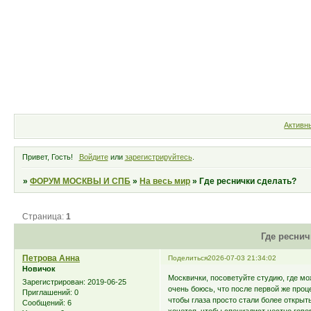
Форум
Участники
Правила
Активн
Привет, Гость!
Войдите
или
зарегистрируйтесь
.
»
ФОРУМ МОСКВЫ И СПБ
»
На весь мир
»
Где реснички сделать?
Страница:
1
Где реснич
Петрова Анна
Поделиться
2026-07-03 21:34:02
Новичок
Москвички, посоветуйте студию, где мо
Зарегистрирован
: 2019-06-25
очень боюсь, что после первой же про
Приглашений:
0
чтобы глаза просто стали более открыт
Сообщений:
6