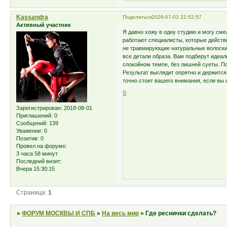
Kassandra
Поделиться
2026-07-03 22:52:57
Активный участник
Я давно хожу в одну студию и могу см
работают специалисты, которые действ
не травмирующие натуральные волоски
все детали образа. Вам подберут идеа
спокойном темпе, без лишней суеты. По
Результат выглядит опрятно и держится
точно стоит вашего внимания, если вы 
0
Зарегистрирован
: 2018-08-01
Приглашений:
0
Сообщений:
139
Уважение:
0
Позитив:
0
Провел на форуме:
3 часа 58 минут
Последний визит:
Вчера 15:30:15
Страница:
1
»
ФОРУМ МОСКВЫ И СПБ
»
На весь мир
»
Где реснички сделать?