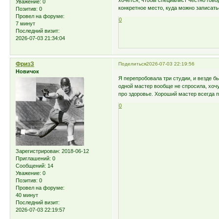
хочется, чтобы специалист честно гово
Уважение:
0
конкретное место, куда можно записат
Позитив:
0
Провел на форуме:
0
7 минут
Последний визит:
2026-07-03 21:34:04
ФризЗ
Поделиться
2026-07-03 22:19:56
Новичок
Я перепробовала три студии, и везде бы
одной мастер вообще не спросила, хочу
про здоровье. Хороший мастер всегда 
0
Зарегистрирован
: 2018-06-12
Приглашений:
0
Сообщений:
14
Уважение:
0
Позитив:
0
Провел на форуме:
40 минут
Последний визит:
2026-07-03 22:19:57