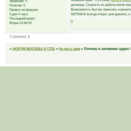
головной офис. Я уточнил
netrack адре
Уважение:
0
договора. Скорость их работы меня пор
Позитив:
0
Возможность быстро приехать и решить
Провел на форуме:
3 дня 4 часа
NETRACK всегда открыт для диалога, и
Последний визит:
0
Вчера 14:46:20
Страница:
1
»
ФОРУМ МОСКВЫ И СПБ
»
На весь мир
»
Почему я запомнил адре