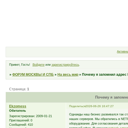
Форум
Участники
Правила
Активн
Привет, Гость!
Войдите
или
зарегистрируйтесь
.
»
ФОРУМ МОСКВЫ И СПБ
»
На весь мир
»
Почему я запомнил адре
Страница:
1
Почему я запомн
Ekzomess
Поделиться
2026-06-26 16:47:27
Обитатель
Однажды наш бизнес развивался так ст
Зарегистрирован
: 2009-01-21
наших серверов. Мы обратились в NET
Приглашений:
0
оборудование. Для согласования детал
Сообщений:
410