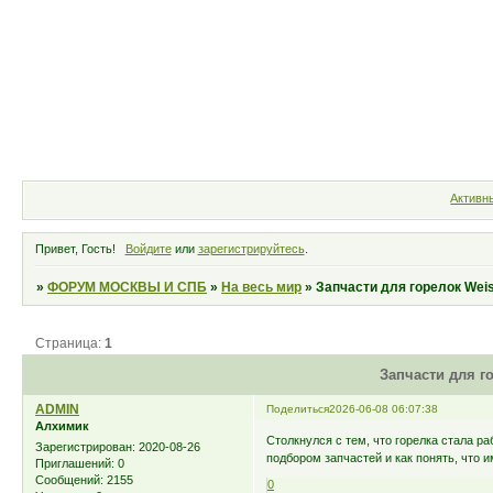
Форум
Участники
Правила
Активн
Привет, Гость!
Войдите
или
зарегистрируйтесь
.
»
ФОРУМ МОСКВЫ И СПБ
»
На весь мир
»
Запчасти для горелок Wei
Страница:
1
Запчасти для г
ADMIN
Поделиться
2026-06-08 06:07:38
Алхимик
Столкнулся с тем, что горелка стала ра
Зарегистрирован
: 2020-08-26
подбором запчастей и как понять, что 
Приглашений:
0
Сообщений:
2155
0