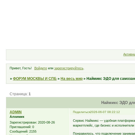
Форум
Участники
Правила
Активн
Привет, Гость!
Войдите
или
зарегистрируйтесь
.
»
ФОРУМ МОСКВЫ И СПБ
»
На весь мир
»
Наймикс ЭДО для самоза
Страница:
1
Наймикс ЭДО дл
ADMIN
Поделиться
2026-06-07 08:22:12
Алхимик
Сервис Наймикс — удобная платформа д
Зарегистрирован
: 2020-08-26
маркетплейс, где бизнес и исполнител
Приглашений:
0
Сообщений:
2155
Понравилось, что подключение занимае