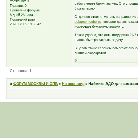
Уважение:
0
работу через банк-партнёр. Это упрощ
Позитив:
0
бухгалтерию.
Провел на форуме:
5 дней 23 часа
Отдельно стоит отметить направление
Последний визит:
dokumentooborot
, которое делает взаим
2026-08-05 19:55:42
исключает бумажную волокиту.
Также удобно, что есть поддержка 24/7
шансы быстро закрыть задачу.
В целом такие сервисы помогают бизне
лишней бюрократии.
0
Страница:
1
»
ФОРУМ МОСКВЫ И СПБ
»
На весь мир
»
Наймикс ЭДО для самоза