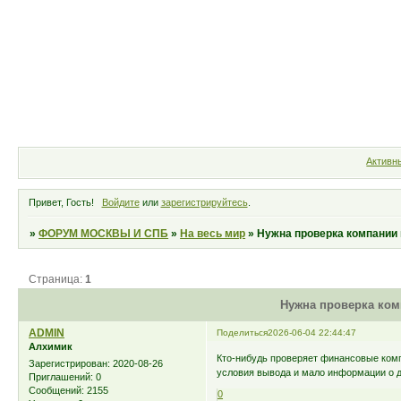
Форум
Участники
Правила
Активн
Привет, Гость!
Войдите
или
зарегистрируйтесь
.
»
ФОРУМ МОСКВЫ И СПБ
»
На весь мир
»
Нужна проверка компании
Страница:
1
Нужна проверка ком
ADMIN
Поделиться
2026-06-04 22:44:47
Алхимик
Кто-нибудь проверяет финансовые ком
Зарегистрирован
: 2020-08-26
условия вывода и мало информации о до
Приглашений:
0
Сообщений:
2155
0