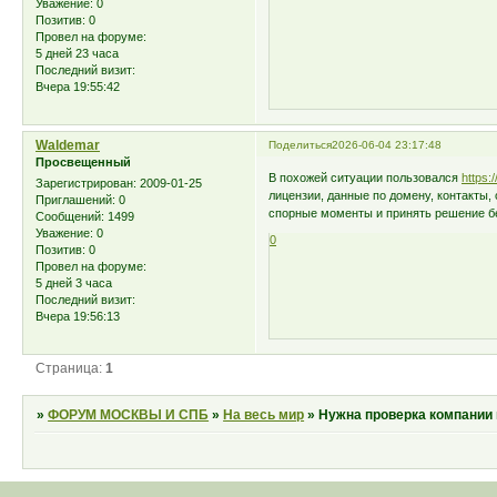
Уважение:
0
Позитив:
0
Провел на форуме:
5 дней 23 часа
Последний визит:
Вчера 19:55:42
Waldemar
Поделиться
2026-06-04 23:17:48
Просвещенный
В похожей ситуации пользовался
https:
Зарегистрирован
: 2009-01-25
лицензии, данные по домену, контакты,
Приглашений:
0
спорные моменты и принять решение бе
Сообщений:
1499
Уважение:
0
0
Позитив:
0
Провел на форуме:
5 дней 3 часа
Последний визит:
Вчера 19:56:13
Страница:
1
»
ФОРУМ МОСКВЫ И СПБ
»
На весь мир
»
Нужна проверка компании