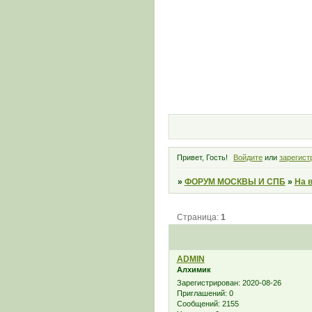
Привет, Гость!
Войдите
или
зарегист
»
ФОРУМ МОСКВЫ И СПБ
»
На 
Страница:
1
ADMIN
Алхимик
Зарегистрирован
: 2020-08-26
Приглашений:
0
Сообщений:
2155