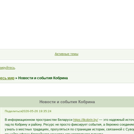
Форум
Участники
Правила
Поиск
Регистрация
Войт
Активные темы
рируйтесь
.
весь мир
»
Новости и события Кобрина
Новости и события Кобрина
Поделиться
2026-05-26 19:35:24
В информационном пространстве Беларуси
https://ikobrin.by/
— это надежный источн
гид по Кобрину и району. Ресурс не просто фиксирует события, а бережно соединя
узнать о местных традициях, прогуляться по страницам истории, связанной с Сув