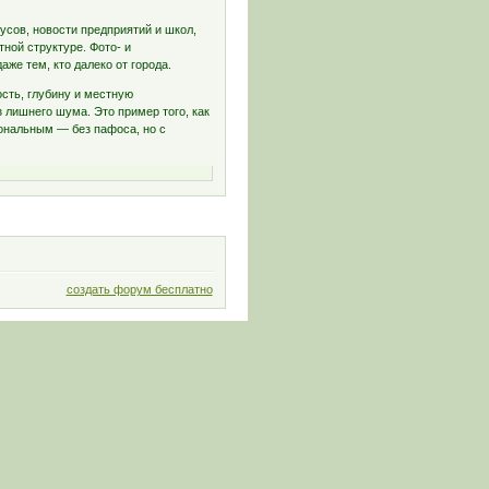
усов, новости предприятий и школ,
ной структуре. Фото- и
е тем, кто далеко от города.
ость, глубину и местную
з лишнего шума. Это пример того, как
нальным — без пафоса, но с
создать форум бесплатно