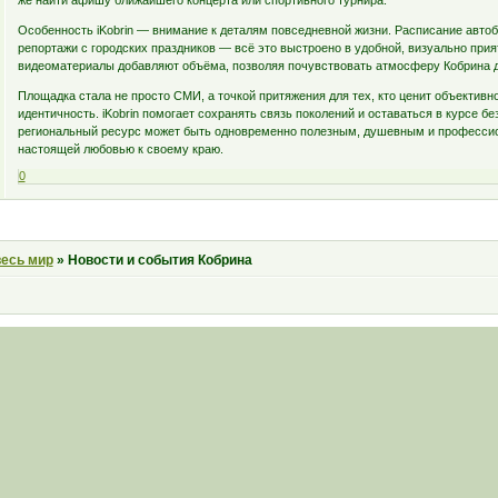
же найти афишу ближайшего концерта или спортивного турнира.
Особенность iKobrin — внимание к деталям повседневной жизни. Расписание автоб
репортажи с городских праздников — всё это выстроено в удобной, визуально прият
видеоматериалы добавляют объёма, позволяя почувствовать атмосферу Кобрина даж
Площадка стала не просто СМИ, а точкой притяжения для тех, кто ценит объективн
идентичность. iKobrin помогает сохранять связь поколений и оставаться в курсе бе
региональный ресурс может быть одновременно полезным, душевным и профессио
настоящей любовью к своему краю.
0
весь мир
»
Новости и события Кобрина