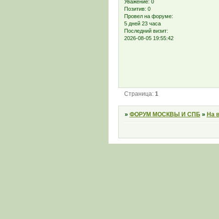
Уважение:
0
Позитив:
0
Провел на форуме:
5 дней 23 часа
Последний визит:
2026-08-05 19:55:42
Страница:
1
»
ФОРУМ МОСКВЫ И СПБ
»
На 