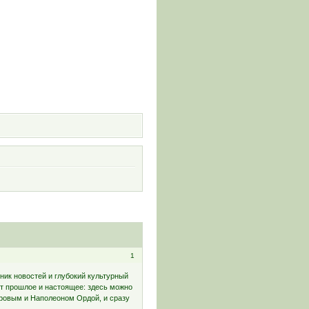
и
1
ик новостей и глубокий культурный
ет прошлое и настоящее: здесь можно
оровым и Наполеоном Ордой, и сразу