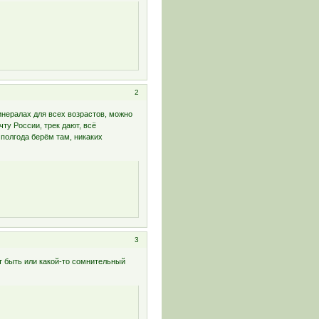
2
инералах для всех возрастов, можно
ту России, трек дают, всё
полгода берём там, никаких
3
т быть или какой-то сомнительный