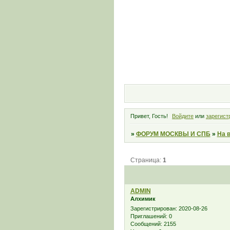
Привет, Гость!
Войдите
или
зарегист
»
ФОРУМ МОСКВЫ И СПБ
»
На 
Страница:
1
ADMIN
Алхимик
Зарегистрирован
: 2020-08-26
Приглашений:
0
Сообщений:
2155