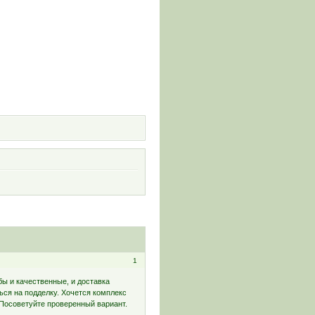
и
1
бы и качественные, и доставка
ся на подделку. Хочется комплекс
 Посоветуйте проверенный вариант.