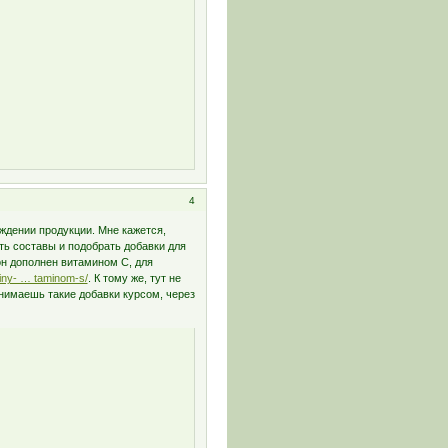
4
ждении продукции. Мне кажется,
ть составы и подобрать добавки для
он дополнен витамином С, для
aminy- … taminom-s/
. К тому же, тут не
нимаешь такие добавки курсом, через