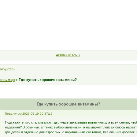
Форум
Участники
Правила
Поиск
Регистрация
Войт
Активные темы
рируйтесь
.
весь мир
»
Где купить хорошие витамины?
Где купить хорошие витамины?
Поделиться
2026-05-19 20:37:15
Подскажите, кто сталкивался: где лучше заказывать витамины для всей семьи, что
надёжная? В обычных аптеках выбор маленький, а на маркетплейсах боюсь нарвать
для детей и отдельно для взрослых, с нормальным составом, без лишних добавок.