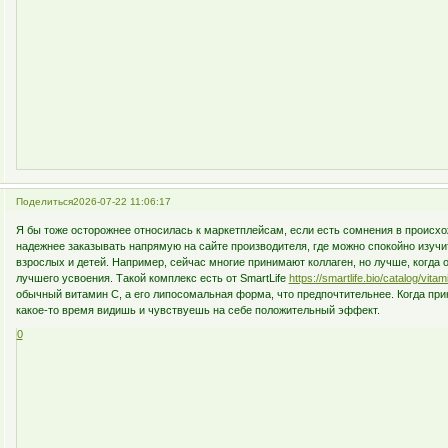
Поделиться
2026-07-22 11:06:17
Я бы тоже осторожнее относилась к маркетплейсам, если есть сомнения в происхо
надежнее заказывать напрямую на сайте производителя, где можно спокойно изучи
взрослых и детей. Например, сейчас многие принимают коллаген, но лучше, когда 
лучшего усвоения. Такой комплекс есть от SmartLife
https://smartlife.bio/catalog/vit
обычный витамин С, а его липосомальная форма, что предпочтительнее. Когда при
какое-то время видишь и чувствуешь на себе положительный эффект.
0