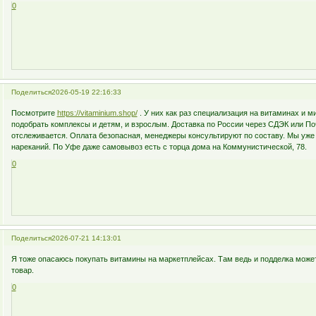
0
Поделиться
2026-05-19 22:16:33
Посмотрите
https://vitaminium.shop/
. У них как раз специализация на витаминах и м
подобрать комплексы и детям, и взрослым. Доставка по России через СДЭК или Поч
отслеживается. Оплата безопасная, менеджеры консультируют по составу. Мы уже 
нареканий. По Уфе даже самовывоз есть с торца дома на Коммунистической, 78.
0
Поделиться
2026-07-21 14:13:01
Я тоже опасаюсь покупать витамины на маркетплейсах. Там ведь и подделка може
товар.
0