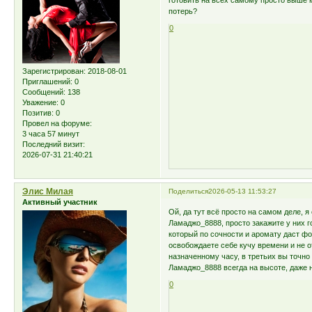
готовить на всех самому просто выше 
потерь?
0
Зарегистрирован
: 2018-08-01
Приглашений:
0
Сообщений:
138
Уважение:
0
Позитив:
0
Провел на форуме:
3 часа 57 минут
Последний визит:
2026-07-31 21:40:21
Элис Милая
Поделиться
2026-05-13 11:53:27
Активный участник
Ой, да тут всё просто на самом деле, я
Ламаджо_8888, просто закажите у них 
который по сочности и аромату даст 
освобождаете себе кучу времени и не о
назначенному часу, в третьих вы точно
Ламаджо_8888 всегда на высоте, даже 
0