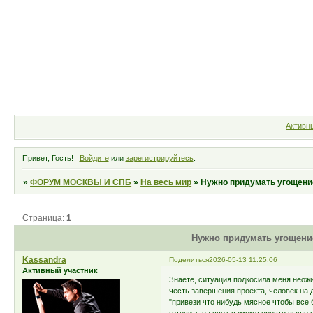
Форум
Участники
Правила
Активн
Привет, Гость!
Войдите
или
зарегистрируйтесь
.
»
ФОРУМ МОСКВЫ И СПБ
»
На весь мир
»
Нужно придумать угощение
Страница:
1
Нужно придумать угощение
Kassandra
Поделиться
2026-05-13 11:25:06
Активный участник
Знаете, ситуация подкосила меня неож
честь завершения проекта, человек на 
"привези что нибудь мясное чтобы все 