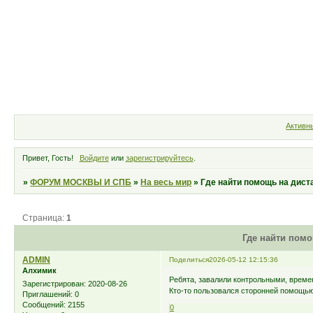
Форум
Участники
Правила
Активн
Привет, Гость!
Войдите
или
зарегистрируйтесь
.
»
ФОРУМ МОСКВЫ И СПБ
»
На весь мир
»
Где найти помощь на дист
Страница:
1
Где найти помо
ADMIN
Поделиться
2026-05-12 12:15:36
Алхимик
Ребята, завалили контрольными, времен
Зарегистрирован
: 2020-08-26
Кто-то пользовался сторонней помощью 
Приглашений:
0
Сообщений:
2155
0