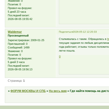
Уважение:
0
Позитив:
0
Провел на форуме:
5 дней 23 часа
Последний визит:
2026-08-05 19:55:42
Waldemar
Поделиться
2026-05-12 12:20:33
Просвещенный
Сталкивалась с таким. Обращалась в
h
Зарегистрирован
: 2009-01-25
текущие задания по любым дисциплинам.
Приглашений:
0
года работают, отзывы только положите
Сообщений:
1499
легче пошла.
Уважение:
0
Позитив:
0
0
Провел на форуме:
5 дней 3 часа
Последний визит:
2026-08-05 19:56:13
Страница:
1
»
ФОРУМ МОСКВЫ И СПБ
»
На весь мир
»
Где найти помощь на дист