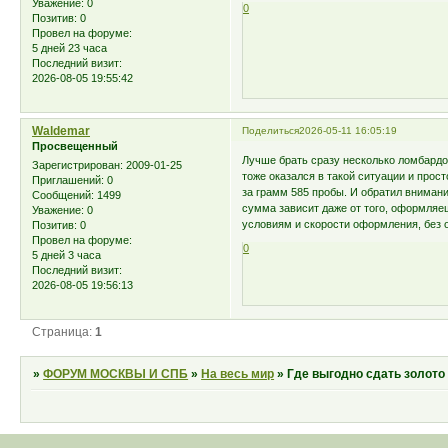
Уважение:
0
0
Позитив:
0
Провел на форуме:
5 дней 23 часа
Последний визит:
2026-08-05 19:55:42
Waldemar
Поделиться
2026-05-11 16:05:19
Просвещенный
Лучше брать сразу несколько ломбардов
Зарегистрирован
: 2009-01-25
тоже оказался в такой ситуации и прост
Приглашений:
0
за грамм 585 пробы. И обратил вниман
Сообщений:
1499
сумма зависит даже от того, оформляеш
Уважение:
0
условиям и скорости оформления, без 
Позитив:
0
Провел на форуме:
0
5 дней 3 часа
Последний визит:
2026-08-05 19:56:13
Страница:
1
»
ФОРУМ МОСКВЫ И СПБ
»
На весь мир
»
Где выгодно сдать золото