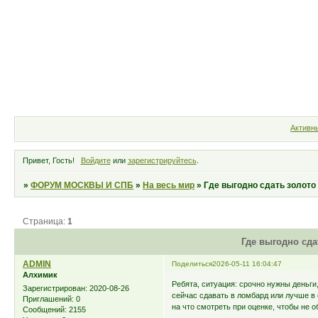
Форум
Участники
Правила
Активн
Привет, Гость!
Войдите
или
зарегистрируйтесь
.
»
ФОРУМ МОСКВЫ И СПБ
»
На весь мир
»
Где выгодно сдать золото
Страница:
1
Где выгодно сда
ADMIN
Поделиться
2026-05-11 16:04:47
Алхимик
Ребята, ситуация: срочно нужны деньги,
Зарегистрирован
: 2020-08-26
сейчас сдавать в ломбард или лучше в 
Приглашений:
0
на что смотреть при оценке, чтобы не 
Сообщений:
2155