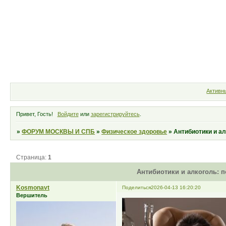
Форум
Участники
Правила
Активн
Привет, Гость!
Войдите
или
зарегистрируйтесь
.
»
ФОРУМ МОСКВЫ И СПБ
»
Физическое здоровье
»
Антибиотики и а
Страница:
1
Антибиотики и алкоголь: 
Kosmonavt
Поделиться
2026-04-13 16:20:20
Вершитель