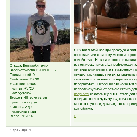
Я из тех людей, кто при простуде люби
профилактики и сугреву можно и перцов
подействует. Но когда я попал в нарко
выяснилось, приема Ципрофлоксацина, 
Откуда:
Великобритания
лечении алкоголизма, а в экстренной п
Зарегистрирован
: 2009-01-15
лекцию, сославшись на их же материалы
Приглашений:
0
Сообщений:
13030
снижение эффективности терапии до нул
Уважение:
+2905
переработать. Особенно это касается 
Позитив:
+3720
непредсказуемой: от резкого скачка да
Пол:
Мужской
kogol.html
из блога «Дельты» стала для
Возраст:
48
[1978-01-25]
собираются «по чуть-чуть», показываю 
Провел на форуме:
меня от глупости, доказав, что в пери
4 месяца 2 дня
коктейлями.
Последний визит:
Вчера 19:51:56
0
Страница:
1