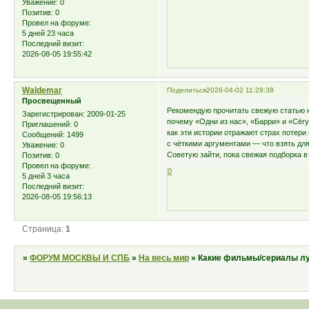
Уважение:
0
Позитив:
0
Провел на форуме:
5 дней 23 часа
Последний визит:
2026-08-05 19:55:42
Waldemar
Поделиться
2026-04-02 11:29:38
Просвещенный
Рекомендую прочитать свежую статью 
Зарегистрирован
: 2009-01-25
почему «Одни из нас», «Барри» и «Сёгу
Приглашений:
0
как эти истории отражают страх потери 
Сообщений:
1499
с чёткими аргументами — что взять для
Уважение:
0
Советую зайти, пока свежая подборка в 
Позитив:
0
Провел на форуме:
0
5 дней 3 часа
Последний визит:
2026-08-05 19:56:13
Страница:
1
»
ФОРУМ МОСКВЫ И СПБ
»
На весь мир
»
Какие фильмы/сериалы л