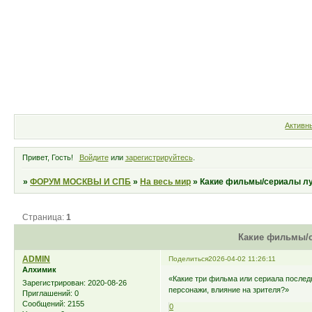
Форум
Участники
Правила
Активн
Привет, Гость!
Войдите
или
зарегистрируйтесь
.
»
ФОРУМ МОСКВЫ И СПБ
»
На весь мир
»
Какие фильмы/сериалы л
Страница:
1
Какие фильмы/
ADMIN
Поделиться
2026-04-02 11:26:11
Алхимик
«Какие три фильма или сериала послед
Зарегистрирован
: 2020-08-26
персонажи, влияние на зрителя?»
Приглашений:
0
Сообщений:
2155
0