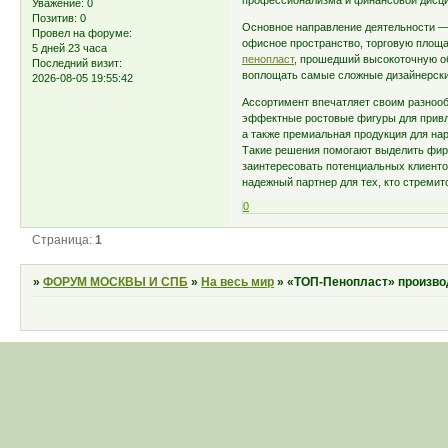
профессионализма и финансовой дисц
Уважение:
0
Позитив:
0
Основное направление деятельности — 
Провел на форуме:
офисное пространство, торговую площ
5 дней 23 часа
пенопласт
, прошедший высокоточную о
Последний визит:
воплощать самые сложные дизайнерски
2026-08-05 19:55:42
Ассортимент впечатляет своим разнооб
эффектные ростовые фигуры для привл
а также премиальная продукция для на
Такие решения помогают выделить фирм
заинтересовать потенциальных клиент
надежный партнер для тех, кто стремит
0
Страница:
1
»
ФОРУМ МОСКВЫ И СПБ
»
На весь мир
»
«ТОП-Пенопласт» произво