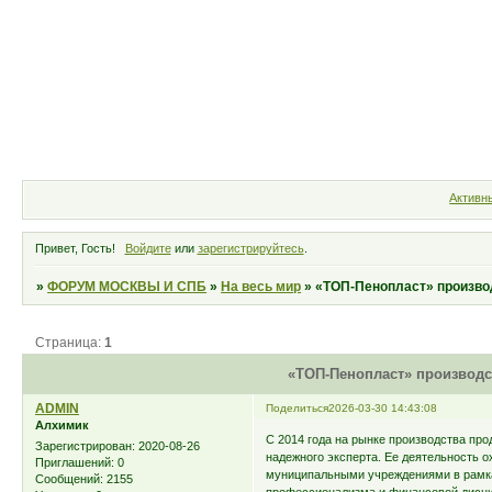
Форум
Участники
Правила
Активн
Привет, Гость!
Войдите
или
зарегистрируйтесь
.
»
ФОРУМ МОСКВЫ И СПБ
»
На весь мир
»
«ТОП-Пенопласт» произво
Страница:
1
«ТОП-Пенопласт» производс
ADMIN
Поделиться
2026-03-30 14:43:08
Алхимик
С 2014 года на рынке производства пр
Зарегистрирован
: 2020-08-26
надежного эксперта. Ее деятельность о
Приглашений:
0
муниципальными учреждениями в рамка
Сообщений:
2155