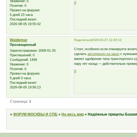
Уважение:
0
0
Позитив:
0
Провел на форуме:
5 дней 23 часа
Последний визит:
2026-08-05 19:55:42
Waldemar
Поделиться
2026-03-27 22:45:12
Просвещенный
Стоит, особенно если планируете возит
Зарегистрирован
: 2009-01-25
сделать
автоприцеп на заказ
с нужными 
Приглашений:
0
имеют одобрение типа транспортного сре
Сообщений:
1499
пару лет назад — действительно прове
Уважение:
0
Позитив:
0
0
Провел на форуме:
5 дней 3 часа
Последний визит:
2026-08-05 19:56:13
Страница:
1
»
ФОРУМ МОСКВЫ И СПБ
»
На весь мир
»
Надёжные прицепы Башки