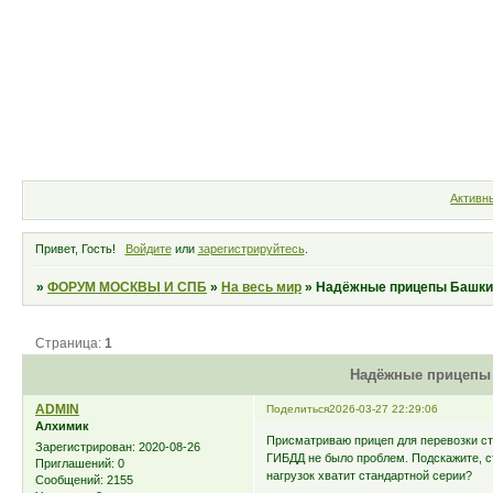
Форум
Участники
Правила
Активн
Привет, Гость!
Войдите
или
зарегистрируйтесь
.
»
ФОРУМ МОСКВЫ И СПБ
»
На весь мир
»
Надёжные прицепы Башки
Страница:
1
Надёжные прицепы 
ADMIN
Поделиться
2026-03-27 22:29:06
Алхимик
Присматриваю прицеп для перевозки ст
Зарегистрирован
: 2020-08-26
ГИБДД не было проблем. Подскажите, с
Приглашений:
0
нагрузок хватит стандартной серии?
Сообщений:
2155