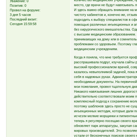
количество медицинских учреждений, п
Уважение:
0
место, где врачи не будут навязывать 
Позитив:
0
И здесь важно обращать внимание на м
Провел на форуме:
3 дня 5 часов
чистоту кабинетов и, конечно же, отзы
Последний визит:
подходить к выбору специалистов в сф
Сегодня 15:59:58
помощью различных инъекционных и ап
без хирургического вмешательства. О
с высшим медицинским образованием. К
принимающих на дому или в сомнитель
проблемами со здоровьем. Поэтому гл
медицинским учреждениям.
Когда я поняла, что мне требуется пр
расспрашивала подруг, изучала сайты 
высокий профессионализм врачей, совр
казалось невыполнимой задачей, пока я
себя в надежных руках. Администратор
необходимые документы. На первичной
мои пожелания, провел тщательную диа
Никакого навязывания лишних дорогос
действительно соответствовали моим п
комплексный подход к сохранению моло
поэтому шаблонов здесь просто не сущ
инъекционных методик, которые дали п
исчезли мелкие морщинки и пигментные
теперь я регулярно посещаю своего вра
обновляет парк аппаратуры, закупая с
мировых производителей. Это позволяе
устали от бесконечных поисков своего 