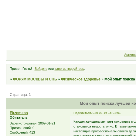
Форум
Участники
Правила
Активн
Привет, Гость!
Войдите
или
зарегистрируйтесь
.
»
ФОРУМ МОСКВЫ И СПБ
»
Физическое здоровье
»
Мой опыт поиска
Страница:
1
Мой опыт поиска лучшей ко
Ekzomess
Поделиться
2026-03-16 16:02:51
Обитатель
Каждая женщина мечтает сохранить мол
Зарегистрирован
: 2009-01-21
становится недостаточно. В такие мом
Приглашений:
0
настоящие профессионалы своего дела.
Сообщений:
413