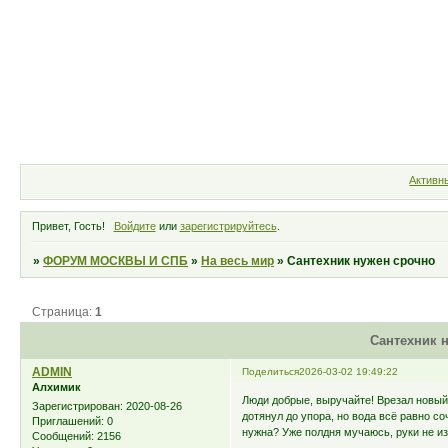
Форум
Участники
Правила
Активн
Привет, Гость!
Войдите
или
зарегистрируйтесь
.
»
ФОРУМ МОСКВЫ И СПБ
»
На весь мир
»
Сантехник нужен срочно
Страница:
1
Сантехник 
ADMIN
Поделиться
2026-03-02 19:49:22
Алхимик
Люди добрые, выручайте! Врезал новый 
Зарегистрирован
: 2020-08-26
дотянул до упора, но вода всё равно с
Приглашений:
0
нужна? Уже полдня мучаюсь, руки не из 
Сообщений:
2156