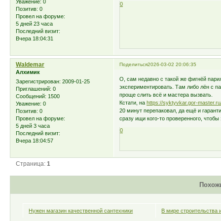
Уважение:
0
0
Позитив:
0
Провел на форуме:
5 дней 23 часа
Последний визит:
Вчера 18:04:31
Waldemar
Поделиться
2026-03-02 20:06:35
Алхимик
О, сам недавно с такой же фигнёй пари
Зарегистрирован
: 2009-01-25
экспериментировать. Там либо лён с па
Приглашений:
0
проще слить всё и мастера вызвать.
Сообщений:
1500
Кстати, на
https://syktyvkar.gor-master.r
Уважение:
0
20 минут перепаковал, да ещё и гарант
Позитив:
0
сразу ищи кого-то проверенного, чтобы 
Провел на форуме:
5 дней 3 часа
0
Последний визит:
Вчера 18:04:57
Страница:
1
Похож
Нужен магазин качественной сантехники
В мире строительства 