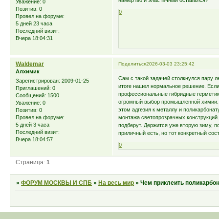
намертво и эластичный оставался?
Уважение:
0
Позитив:
0
0
Провел на форуме:
5 дней 23 часа
Последний визит:
Вчера 18:04:31
Waldemar
Поделиться
2026-03-03 23:25:42
Алхимик
Сам с такой задачей столкнулся пару л
Зарегистрирован
: 2009-01-25
итоге нашел нормальное решение. Если
Приглашений:
0
профессиональные гибридные герметик
Сообщений:
1500
огромный выбор промышленной химии. П
Уважение:
0
этом адгезия к металлу и поликарбонату
Позитив:
0
монтажа светопрозрачных конструкций. 
Провел на форуме:
5 дней 3 часа
подберут. Держится уже вторую зиму, по
Последний визит:
приличный есть, но тот конкретный сост
Вчера 18:04:57
0
Страница:
1
»
ФОРУМ МОСКВЫ И СПБ
»
На весь мир
»
Чем приклеить поликарбон