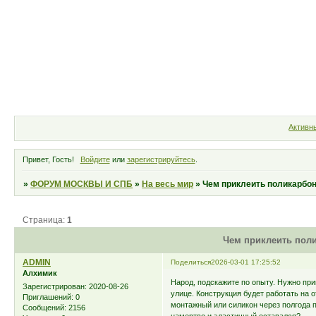
Форум
Участники
Правила
Активн
Привет, Гость!
Войдите
или
зарегистрируйтесь
.
»
ФОРУМ МОСКВЫ И СПБ
»
На весь мир
»
Чем приклеить поликарбон
Страница:
1
Чем приклеить поли
ADMIN
Поделиться
2026-03-01 17:25:52
Алхимик
Народ, подскажите по опыту. Нужно при
Зарегистрирован
: 2020-08-26
улице. Конструкция будет работать на 
Приглашений:
0
монтажный или силикон через полгода 
Сообщений:
2156