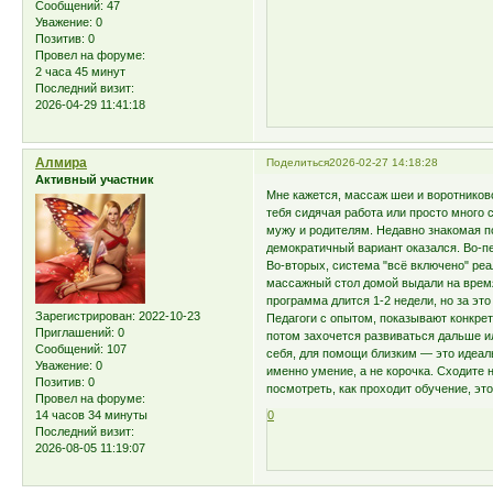
Сообщений:
47
Уважение:
0
Позитив:
0
Провел на форуме:
2 часа 45 минут
Последний визит:
2026-04-29 11:41:18
Алмира
Поделиться
2026-02-27 14:18:28
Активный участник
Мне кажется, массаж шеи и воротников
тебя сидячая работа или просто много 
мужу и родителям. Недавно знакомая 
демократичный вариант оказался. Во-пе
Во-вторых, система "всё включено" реа
массажный стол домой выдали на время 
программа длится 1-2 недели, но за эт
Зарегистрирован
: 2022-10-23
Педагоги с опытом, показывают конкрет
Приглашений:
0
потом захочется развиваться дальше и
Сообщений:
107
себя, для помощи близким — это идеал
Уважение:
0
именно умение, а не корочка. Сходите
Позитив:
0
посмотреть, как проходит обучение, эт
Провел на форуме:
14 часов 34 минуты
0
Последний визит:
2026-08-05 11:19:07