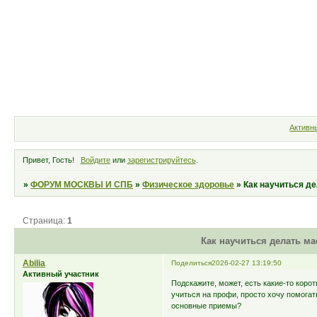
Форум
Участники
Правила
Активн
Привет, Гость!
Войдите
или
зарегистрируйтесь
.
»
ФОРУМ МОСКВЫ И СПБ
»
Физическое здоровье
»
Как научиться д
Страница:
1
Как научиться делать м
Abilia
Поделиться
2026-02-27 13:19:50
Активный участник
Подскажите, может, есть какие-то кор
учиться на профи, просто хочу помогат
основные приемы?