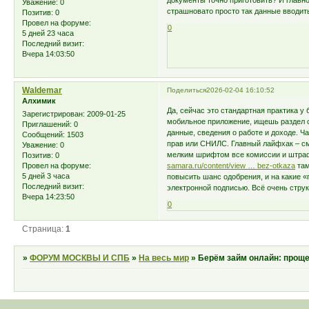
документы точно приготовить? И главное
Уважение:
0
страшновато просто так данные вводить
Позитив:
0
Провел на форуме:
0
5 дней 23 часа
Последний визит:
Вчера 14:03:50
Waldemar
Поделиться
2026-02-04 16:10:52
Алхимик
Да, сейчас это стандартная практика у
Зарегистрирован
: 2009-01-25
мобильное приложение, ищешь раздел с
Приглашений:
0
данные, сведения о работе и доходе. Ч
Сообщений:
1503
прав или СНИЛС. Главный лайфхак – смо
Уважение:
0
мелким шрифтом все комиссии и штраф
Позитив:
0
samara.ru/content/view … bez-otkaza
там
Провел на форуме:
5 дней 3 часа
повысить шанс одобрения, и на какие «
Последний визит:
электронной подписью. Всё очень струк
Вчера 14:23:50
0
Страница:
1
»
ФОРУМ МОСКВЫ И СПБ
»
На весь мир
»
Берём займ онлайн: проще