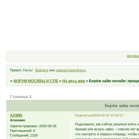
Форум
Участники
Правила
Активн
Привет, Гость!
Войдите
или
зарегистрируйтесь
.
»
ФОРУМ МОСКВЫ И СПБ
»
На весь мир
»
Берём займ онлайн: проще
Страница:
1
Берём займ онла
ADMIN
Поделиться
2026-02-04 15:53:21
Алхимик
Подскажите, как сейчас реально взять к
Зарегистрирован
: 2020-08-26
банкам или искать офис – совсем нет 
Приглашений:
0
что смотреть в первую очередь, чтобы 
Сообщений:
2159