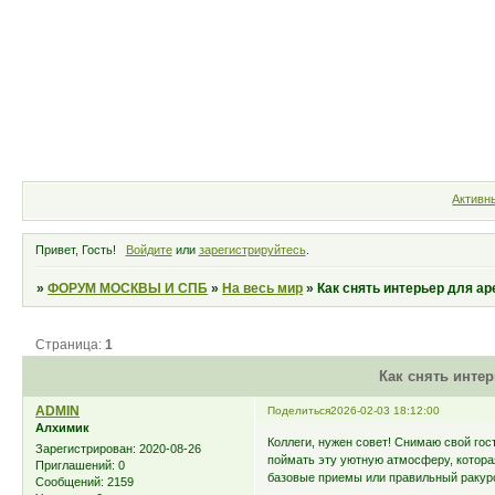
Форум
Участники
Правила
Активн
Привет, Гость!
Войдите
или
зарегистрируйтесь
.
»
ФОРУМ МОСКВЫ И СПБ
»
На весь мир
»
Как снять интерьер для а
Страница:
1
Как снять инте
ADMIN
Поделиться
2026-02-03 18:12:00
Алхимик
Коллеги, нужен совет! Снимаю свой гост
Зарегистрирован
: 2020-08-26
поймать эту уютную атмосферу, которая
Приглашений:
0
базовые приемы или правильный ракурс? 
Сообщений:
2159