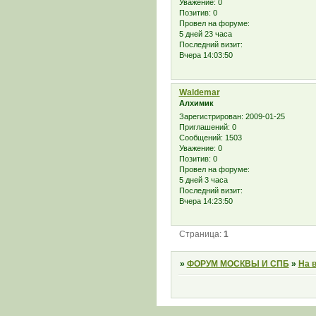
Уважение:
0
Позитив:
0
Провел на форуме:
5 дней 23 часа
Последний визит:
Вчера 14:03:50
Waldemar
Алхимик
Зарегистрирован
: 2009-01-25
Приглашений:
0
Сообщений:
1503
Уважение:
0
Позитив:
0
Провел на форуме:
5 дней 3 часа
Последний визит:
Вчера 14:23:50
Страница:
1
»
ФОРУМ МОСКВЫ И СПБ
»
На 