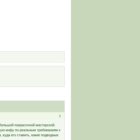
и
1
ебольшой покрасочной мастерской.
тную инфу по реальным требованиям к
, куда его ставить, какие подводные