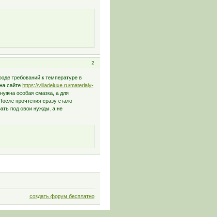
2
роде требований к температуре в
 на сайте
https://villadeluxe.ru/materialy-
нужна особая смазка, а для
После прочтения сразу стало
ать под свои нужды, а не
создать форум бесплатно