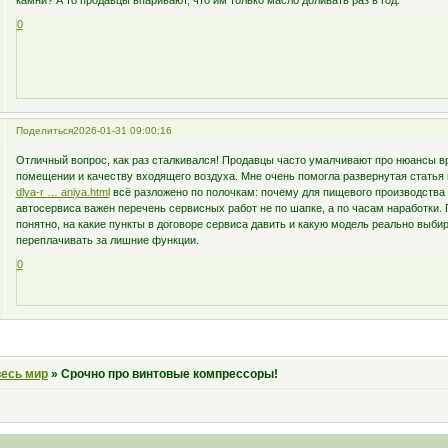
камни? А то продавцы впаривают, что им только масло доливать раз в год.
0
Поделиться
2026-01-31 09:00:16
Отличный вопрос, как раз сталкивался! Продавцы часто умалчивают про нюансы в
помещении и качеству входящего воздуха. Мне очень помогла развернутая статья
dlya-r … aniya.html
всё разложено по полочкам: почему для пищевого производства 
автосервиса важен перечень сервисных работ не по шапке, а по часам наработки. 
понятно, на какие пункты в договоре сервиса давить и какую модель реально выбир
переплачивать за лишние функции.
0
весь мир
»
Срочно про винтовые компрессоры!