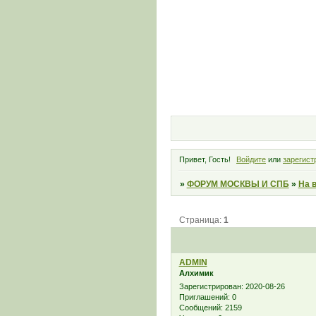
Привет, Гость!
Войдите
или
зарегист
»
ФОРУМ МОСКВЫ И СПБ
»
На 
Страница:
1
ADMIN
Алхимик
Зарегистрирован
: 2020-08-26
Приглашений:
0
Сообщений:
2159