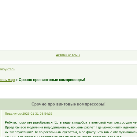
Форум
Участники
Правила
Поиск
Регистрация
Войт
Активные темы
рируйтесь
.
весь мир
»
Срочно про винтовые компрессоры!
Срочно про винтовые компрессоры!
Поделиться
2026-01-31 08:54:36
Ребята, помогите разобраться! Есть задача подобрать винтовой компрессор для н
Вроде бы все модели на вид одинаковые, но цены разлет. Где можно найти адеква
их эксплуатации? Не по рекламным буклетам, а по факту: что там с обслуживанием