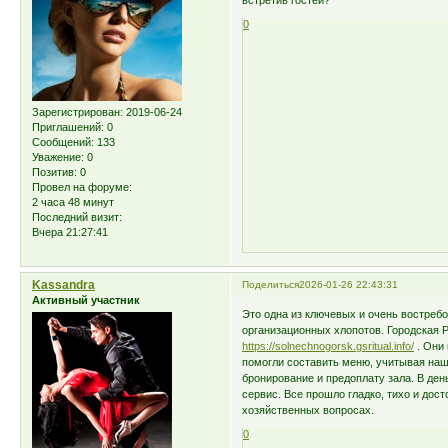
встретив гостей?
0
Зарегистрирован
: 2019-06-24
Приглашений:
0
Сообщений:
133
Уважение:
0
Позитив:
0
Провел на форуме:
2 часа 48 минут
Последний визит:
Вчера 21:27:41
Kassandra
Поделиться
2026-01-26 22:43:31
Активный участник
Это одна из ключевых и очень востреб
организационных хлопотов. Городская 
https://solnechnogorsk.gsritual.info/
. Они
помогли составить меню, учитывая наш
бронирование и предоплату зала. В ден
сервис. Все прошло гладко, тихо и дост
хозяйственных вопросах.
0