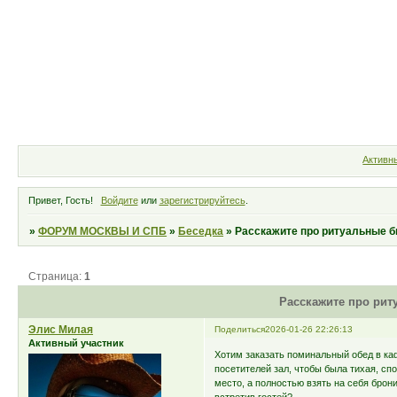
Форум
Участники
Правила
Активн
Привет, Гость!
Войдите
или
зарегистрируйтесь
.
»
ФОРУМ МОСКВЫ И СПБ
»
Беседка
»
Расскажите про ритуальные б
Страница:
1
Расскажите про рит
Элис Милая
Поделиться
2026-01-26 22:26:13
Активный участник
Хотим заказать поминальный обед в каф
посетителей зал, чтобы была тихая, сп
место, а полностью взять на себя брон