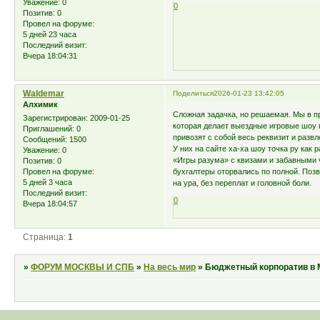
Уважение:
0
0
Позитив:
0
Провел на форуме:
5 дней 23 часа
Последний визит:
Вчера 18:04:31
Waldemar
Поделиться
2026-01-23 13:42:05
Алхимик
Сложная задачка, но решаемая. Мы в п
Зарегистрирован
: 2009-01-25
которая делает выездные игровые шоу 
Приглашений:
0
привозят с собой весь реквизит и раз
Сообщений:
1500
У них на сайте ха-ха шоу точка ру как 
Уважение:
0
«Игры разума» с квизами и забавными 
Позитив:
0
бухгалтеры оторвались по полной. Позв
Провел на форуме:
5 дней 3 часа
на ура, без переплат и головной боли.
Последний визит:
0
Вчера 18:04:57
Страница:
1
»
ФОРУМ МОСКВЫ И СПБ
»
На весь мир
»
Бюджетный корпоратив в 