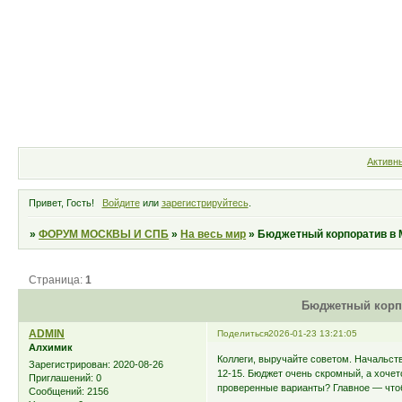
Форум
Участники
Правила
Активн
Привет, Гость!
Войдите
или
зарегистрируйтесь
.
»
ФОРУМ МОСКВЫ И СПБ
»
На весь мир
»
Бюджетный корпоратив в 
Страница:
1
Бюджетный корп
ADMIN
Поделиться
2026-01-23 13:21:05
Алхимик
Коллеги, выручайте советом. Начальст
Зарегистрирован
: 2020-08-26
12-15. Бюджет очень скромный, а хочет
Приглашений:
0
проверенные варианты? Главное — чтоб
Сообщений:
2156