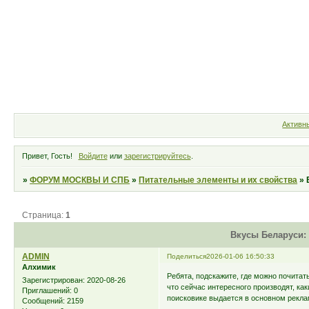
Форум
Участники
Правила
Активн
Привет, Гость!
Войдите
или
зарегистрируйтесь
.
»
ФОРУМ МОСКВЫ И СПБ
»
Питательные элементы и их свойства
»
Страница:
1
Вкусы Беларуси:
ADMIN
Поделиться
2026-01-06 16:50:33
Алхимик
Ребята, подскажите, где можно почита
Зарегистрирован
: 2020-08-26
что сейчас интересного производят, как
Приглашений:
0
поисковике выдается в основном рекла
Сообщений:
2159