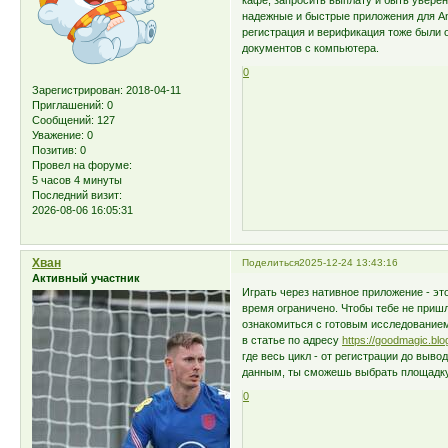
кафе, запросить выплату и быть уверен
надежные и быстрые приложения для An
регистрация и верификация тоже были 
документов с компьютера.
0
Зарегистрирован
: 2018-04-11
Приглашений:
0
Сообщений:
127
Уважение:
0
Позитив:
0
Провел на форуме:
5 часов 4 минуты
Последний визит:
2026-08-06 16:05:31
Хван
Поделиться
2025-12-24 13:43:16
Активный участник
Играть через нативное приложение - эт
время ограничено. Чтобы тебе не приш
ознакомиться с готовым исследованием
в статье по адресу
https://goodmagic.bl
где весь цикл - от регистрации до выв
данным, ты сможешь выбрать площадку,
0