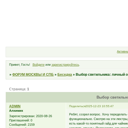
Форум
Участники
Правила
Активн
Привет, Гость!
Войдите
или
зарегистрируйтесь
.
»
ФОРУМ МОСКВЫ И СПБ
»
Беседка
»
Выбор светильника: личный 
Страница:
1
Выбор светильн
ADMIN
Поделиться
2025-12-23 10:55:47
Алхимик
Ребят, созрел вопрос. Хочу переделать 
Зарегистрирован
: 2020-08-26
функционально. Смотрю на эти люстры,
Приглашений:
0
есть какой-то понятный гайд для чайни
Сообщений:
2159