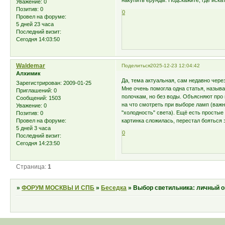
накупить ерунды. Подскажите, где иска
Уважение:
0
Позитив:
0
0
Провел на форуме:
5 дней 23 часа
Последний визит:
Сегодня 14:03:50
Waldemar
Поделиться
2025-12-23 12:04:42
Алхимик
Да, тема актуальная, сам недавно через 
Зарегистрирован
: 2009-01-25
Мне очень помогла одна статья, назыв
Приглашений:
0
полочкам, но без воды. Объясняют про
Сообщений:
1503
на что смотреть при выборе ламп (важн
Уважение:
0
"холодность" света). Ещё есть простые
Позитив:
0
картинка сложилась, перестал бояться 
Провел на форуме:
5 дней 3 часа
0
Последний визит:
Сегодня 14:23:50
Страница:
1
»
ФОРУМ МОСКВЫ И СПБ
»
Беседка
»
Выбор светильника: личный 