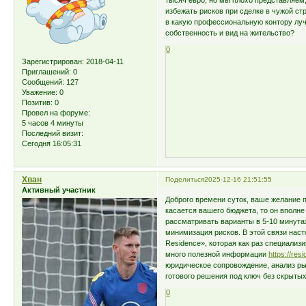
тысяч евро, но мы плохо представляем, 
избежать рисков при сделке в чужой ст
в какую профессиональную контору луч
собственность и вид на жительство?
0
Зарегистрирован
: 2018-04-11
Приглашений:
0
Сообщений:
127
Уважение:
0
Позитив:
0
Провел на форуме:
5 часов 4 минуты
Последний визит:
Сегодня 16:05:31
Хван
Поделиться
2025-12-16 21:51:55
Активный участник
Доброго времени суток, ваше желание п
касается вашего бюджета, то он вполне
рассматривать варианты в 5-10 минута
минимизация рисков. В этой связи нас
Residence», которая как раз специализ
много полезной информации
https://res
юридическое сопровождение, анализ ры
готового решения под ключ без скрыты
0