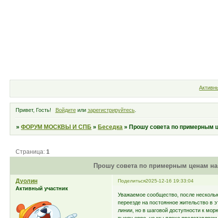
Форум
Участники
Правила
Активн
Привет, Гость!
Войдите
или
зарегистрируйтесь
.
»
ФОРУМ МОСКВЫ И СПБ
»
Беседка
»
Прошу совета по примерным ц
Страница:
1
Прошу совета по примерным ценам на
Дуолин
Поделиться
2025-12-16 19:33:04
Активный участник
Уважаемое сообщество, после несколь
переезде на постоянное жительство в э
линии, но в шаговой доступности к мор