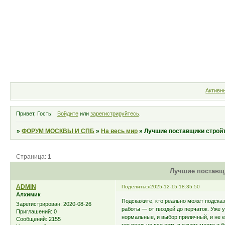
Форум
Участники
Правила
Активн
Привет, Гость!
Войдите
или
зарегистрируйтесь
.
»
ФОРУМ МОСКВЫ И СПБ
»
На весь мир
»
Лучшие поставщики строй
Страница:
1
Лучшие поставщ
ADMIN
Поделиться
2025-12-15 18:35:50
Алхимик
Подскажите, кто реально может подска
Зарегистрирован
: 2020-08-26
работы — от гвоздей до перчаток. Уже у
Приглашений:
0
нормальные, и выбор приличный, и не е
Сообщений:
2155