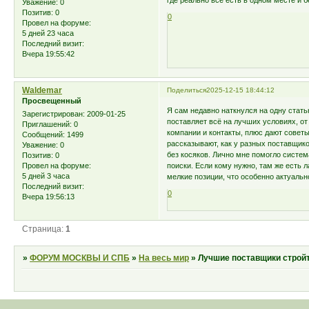
где реально все есть в одном месте и 
Уважение:
0
Позитив:
0
0
Провел на форуме:
5 дней 23 часа
Последний визит:
Вчера 19:55:42
Waldemar
Поделиться
2025-12-15 18:44:12
Просвещенный
Я сам недавно наткнулся на одну стат
Зарегистрирован
: 2009-01-25
поставляет всё на лучших условиях, о
Приглашений:
0
компании и контакты, плюс дают советы
Сообщений:
1499
рассказывают, как у разных поставщико
Уважение:
0
без косяков. Лично мне помогло систем
Позитив:
0
поиски. Если кому нужно, там же есть 
Провел на форуме:
5 дней 3 часа
мелкие позиции, что особенно актуальн
Последний визит:
0
Вчера 19:56:13
Страница:
1
»
ФОРУМ МОСКВЫ И СПБ
»
На весь мир
»
Лучшие поставщики строй