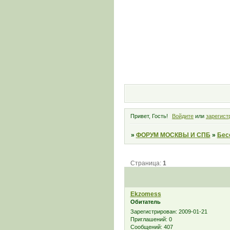
Привет, Гость!
Войдите
или
зарегист
»
ФОРУМ МОСКВЫ И СПБ
»
Бес
Страница:
1
Ekzomess
Обитатель
Зарегистрирован
: 2009-01-21
Приглашений:
0
Сообщений:
407