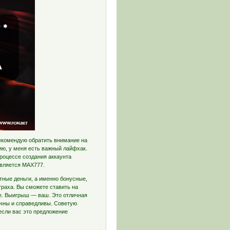
рекомендую обратить внимание на
ию, у меня есть важный лайфхак.
роцессе создания аккаунта
вляется MAX777.
тные деньги, а именно бонусные,
траха. Вы сможете ставить на
ме. Выигрыш — ваш. Это отличная
ачны и справедливы. Советую
 если вас это предложение