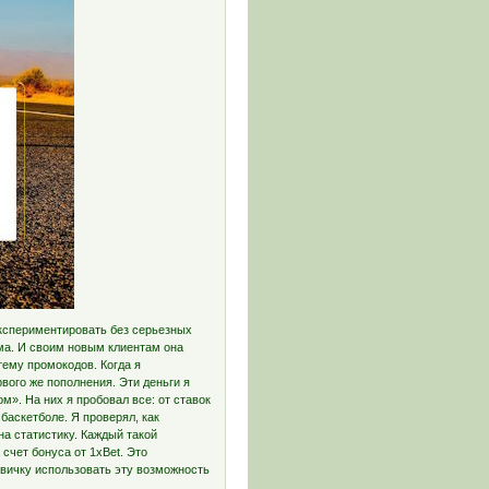
кспериментировать без серьезных
ма. И своим новым клиентам она
ему промокодов. Когда я
вого же пополнения. Эти деньги я
». На них я пробовал все: от ставок
баскетболе. Я проверял, как
а статистику. Каждый такой
счет бонуса от 1xBet. Это
овичку использовать эту возможность