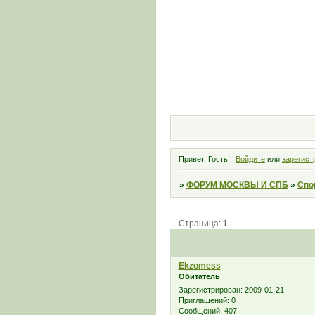
Привет, Гость!
Войдите
или
зарегист
»
ФОРУМ МОСКВЫ И СПБ
»
Спо
Страница:
1
Ekzomess
Обитатель
Зарегистрирован
: 2009-01-21
Приглашений:
0
Сообщений:
407