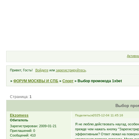
Форум
Участники
Правила
Активн
Привет, Гость!
Войдите
или
зарегистрируйтесь
.
»
ФОРУМ МОСКВЫ И СПБ
»
Спорт
»
Выбор промокода 1xbet
Страница:
1
Выбор пром
Ekzomess
Поделиться
2025-12-04 11:45:16
Обитатель
Я не люблю действовать наугад, особен
Зарегистрирован
: 2009-01-21
прежде чем нажать кнопку "Зарегистрир
Приглашений:
0
эффективным? Ответ лежал на поверхн
Сообщений:
410