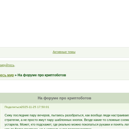
Форум
Участники
Правила
Поиск
Регистрация
Войт
Активные темы
рируйтесь
.
весь мир
»
На форуме про криптоботов
На форуме про криптоботов
Поделиться
2025-11-25 17:50:01
Сижу последние пару вечеров, пытаюсь разобраться, как вообще люди настраиваю
стратегии, а не просто жмут пару шаблонных кнопок. Везде какие-то сложные схем
устарела. Может, кто подскажет, где реально можно покопаться руками и понять ло