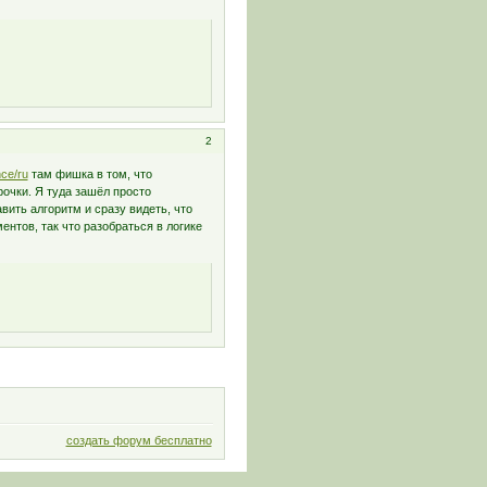
2
nce/ru
там фишка в том, что
очки. Я туда зашёл просто
вить алгоритм и сразу видеть, что
нтов, так что разобраться в логике
создать форум бесплатно