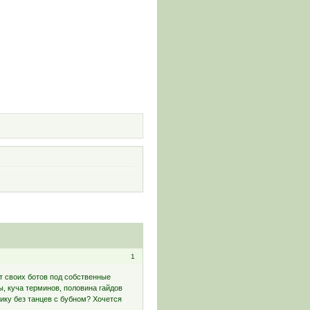
и
1
т своих ботов под собственные
ы, куча терминов, половина гайдов
гику без танцев с бубном? Хочется