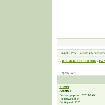
Привет, Гость!
Войдите
или
зарегист
»
ФОРУМ МОСКВЫ И СПБ
»
На 
Страница:
1
ADMIN
Алхимик
Зарегистрирован
: 2020-08-26
Приглашений:
0
Сообщений:
2155