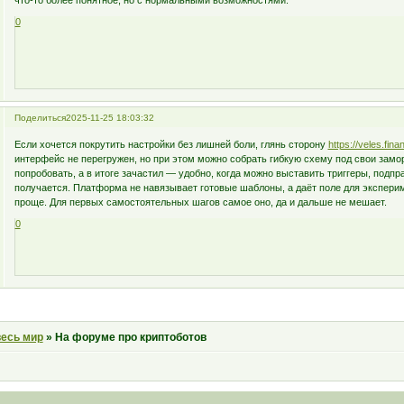
что-то более понятное, но с нормальными возможностями.
0
Поделиться
2025-11-25 18:03:32
Если хочется покрутить настройки без лишней боли, глянь сторону
https://veles.fina
интерфейс не перегружен, но при этом можно собрать гибкую схему под свои замор
попробовать, а в итоге зачастил — удобно, когда можно выставить триггеры, подпра
получается. Платформа не навязывает готовые шаблоны, а даёт поле для экспериме
проще. Для первых самостоятельных шагов самое оно, да и дальше не мешает.
0
весь мир
»
На форуме про криптоботов