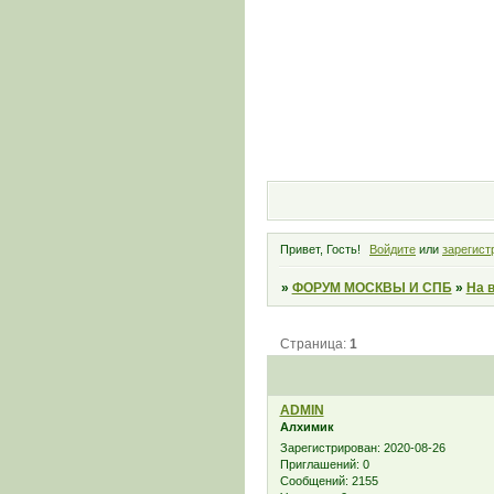
Привет, Гость!
Войдите
или
зарегист
»
ФОРУМ МОСКВЫ И СПБ
»
На 
Страница:
1
ADMIN
Алхимик
Зарегистрирован
: 2020-08-26
Приглашений:
0
Сообщений:
2155