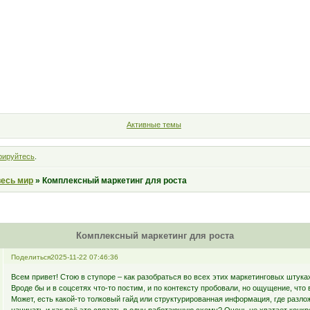
Форум
Участники
Правила
Поиск
Регистрация
Войт
Активные темы
рируйтесь
.
весь мир
»
Комплексный маркетинг для роста
Комплексный маркетинг для роста
Поделиться
2025-11-22 07:46:36
Всем привет! Стою в ступоре – как разобраться во всех этих маркетинговых штука
Вроде бы и в соцсетях что-то постим, и по контексту пробовали, но ощущение, что
Может, есть какой-то толковый гайд или структурированная информация, где разло