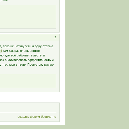
етики.
2
 пока не наткнулся на одну статью
ml
там как раз очень внятно
ю, где всё работает вместе: и
 как анализировать эффективность и
, что люди в теме. Посмотри, думаю,
создать форум бесплатно