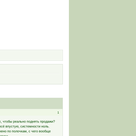
и
1
х, чтобы реально поднять продажи?
 всё впустую, системности ноль.
жено по полочкам, с чего вообще