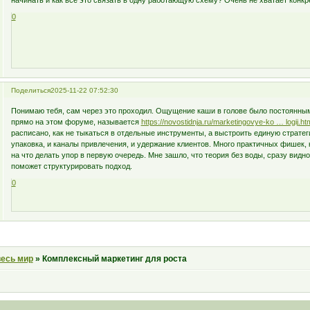
начинать и как всё это связать в одну работающую схему? Очень не хватает конкр
0
Поделиться
2025-11-22 07:52:30
Понимаю тебя, сам через это проходил. Ощущение каши в голове было постоянным,
прямо на этом форуме, называется
https://novostidnja.ru/marketingovye-ko … logij.ht
расписано, как не тыкаться в отдельные инструменты, а выстроить единую стратеги
упаковка, и каналы привлечения, и удержание клиентов. Много практичных фишек,
на что делать упор в первую очередь. Мне зашло, что теория без воды, сразу видно
поможет структурировать подход.
0
весь мир
»
Комплексный маркетинг для роста