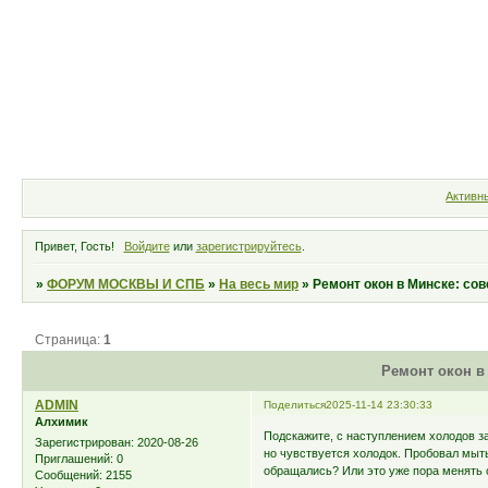
Форум
Участники
Правила
Активн
Привет, Гость!
Войдите
или
зарегистрируйтесь
.
»
ФОРУМ МОСКВЫ И СПБ
»
На весь мир
»
Ремонт окон в Минске: со
Страница:
1
Ремонт окон в
ADMIN
Поделиться
2025-11-14 23:30:33
Алхимик
Подскажите, с наступлением холодов за
Зарегистрирован
: 2020-08-26
но чувствуется холодок. Пробовал мыть
Приглашений:
0
обращались? Или это уже пора менять 
Сообщений:
2155