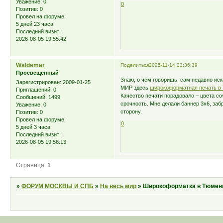
Уважение:
0
0
Позитив:
0
Провел на форуме:
5 дней 23 часа
Последний визит:
2026-08-05 19:55:42
Waldemar
Поделиться
2025-11-14 23:36:39
Просвещенный
Знаю, о чём говоришь, сам недавно иск
Зарегистрирован
: 2009-01-25
МИР здесь
широкоформатная печать в
Приглашений:
0
Качество печати порадовало – цвета со
Сообщений:
1499
срочность. Мне делали баннер 3х6, заб
Уважение:
0
сторону.
Позитив:
0
Провел на форуме:
0
5 дней 3 часа
Последний визит:
2026-08-05 19:56:13
Страница:
1
»
ФОРУМ МОСКВЫ И СПБ
»
На весь мир
»
Широкоформатка в Тюмени