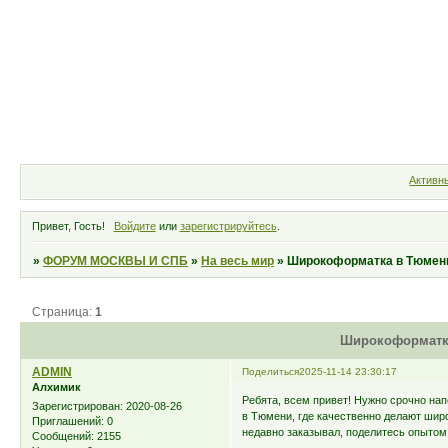
Форум
Участники
Правила
Активн
Привет, Гость!
Войдите
или
зарегистрируйтесь
.
»
ФОРУМ МОСКВЫ И СПБ
»
На весь мир
»
Широкоформатка в Тюмени
Страница:
1
Широкоформатка
ADMIN
Поделиться
2025-11-14 23:30:17
Алхимик
Ребята, всем привет! Нужно срочно на
Зарегистрирован
: 2020-08-26
в Тюмени, где качественно делают широ
Приглашений:
0
недавно заказывал, поделитесь опытом,
Сообщений:
2155