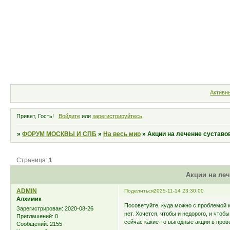
Форум
Участники
Правила
Активн
Привет, Гость!
Войдите
или
зарегистрируйтесь
.
»
ФОРУМ МОСКВЫ И СПБ
»
На весь мир
»
Акции на лечение суставо
Страница:
1
Акции на леч
ADMIN
Поделиться
2025-11-14 23:30:00
Алхимик
Посоветуйте, куда можно с проблемой к
Зарегистрирован
: 2020-08-26
нет. Хочется, чтобы и недорого, и чтобы
Приглашений:
0
сейчас какие-то выгодные акции в про
Сообщений:
2155